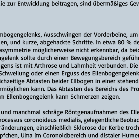
ie zur Entwicklung beitragen, sind übermäßiges Gew
enbogengelenks, Ausschwingen der Vorderbeine, um
n, und kurze, abgehackte Schritte. In etwa 80 % de
ngasymmetrie möglicherweise nicht erkennbar, da be
ngelenk sollte durch einen Bewegungsbereich geführ
gens ist mit Arthrose und Lahmheit verbunden. Die
Schwellung oder einen Erguss des Ellenbogengelen
gleichzeitige Abtasten beider Ellbogen in einer steh
ermöglichen kann. Das Abtasten des Bereichs des Pr
em Ellenbogengelenk kann Schmerzen zeigen.
 AP und manchmal schräge Röntgenaufnahmen des Ell
ocessus coronoideus medialis,
gelegentliche
Beobac
ränderungen, einschließlich Sklerose der Kerbe troc
pfchen, Ulna im Coronoidbereich und distaler Humer