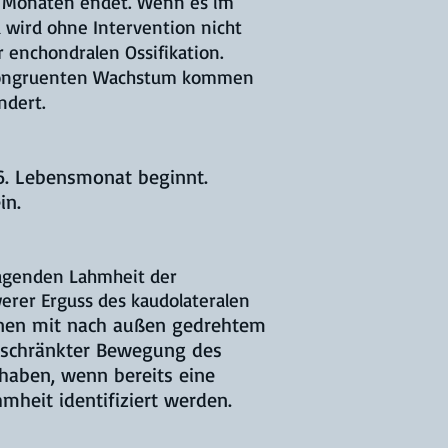
 5 Monaten endet. Wenn es im
d wird ohne Intervention nicht
r enchondralen Ossifikation.
inkongruenten Wachstum kommen
ndert.
6. Lebensmonat beginnt.
in.
ragenden Lahmheit der
werer Erguss des kaudolateralen
en mit nach außen gedrehtem
eschränkter Bewegung des
haben, wenn bereits eine
mheit identifiziert werden.