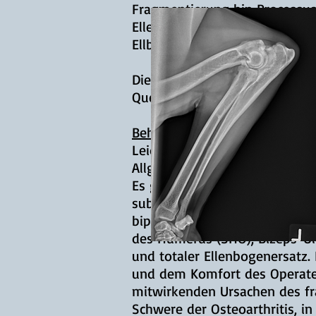
Fragmentierung hin Processus
Ellenbogen-Arbeitsgruppe in 
Ellbogenerkrankungen an.
Die CT der Ellenbogen hat die
Querschnitts- und Sagittalans
Behandlungsmöglichkeiten
Leider hat sich keine Behandl
Allgemeinen gilt: Je früher di
Es gibt viele chirurgische Op
subtotale Koronoidektomie,
M
biplanare schräge dynamische
des Humerus (SHO), Bizeps-Ul
und totaler Ellenbogenersatz.
und dem Komfort des Operateur
mitwirkenden Ursachen des fr
Schwere der Osteoarthritis, i