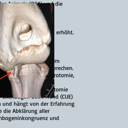
for Animals (OFA) und die
um Screening auf
rozessdiagnostik stark erhöht.
arthritis.
 Arthrose zu stoppen. Im
r wird der Patient ansprechen.
Arthroskopie oder Arthrotomie,
e der proximalen Ulna,
mie (PAUL), Gleitosteotomie
r Ellenbogen beim Hund (CUE)
en und hängt von der Erfahrung
 die Abklärung aller
lenbogeninkongruenz und