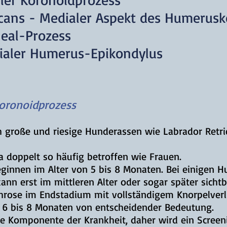
ecans - Medialer Aspekt des Humerus
neal-Prozess
dialer Humerus-Epikondylus
Koronoidprozess
ch große und riesige Hunderassen wie Labrador Retri
 doppelt so häufig betroffen wie Frauen.
eginnen im Alter von 5 bis 8 Monaten. Bei einigen 
nn erst im mittleren Alter oder sogar später sicht
throse im Endstadium mit vollständigem Knorpelverlu
a 6 bis 8 Monaten von entscheidender Bedeutung.
iche Komponente der Krankheit, daher wird ein Scree