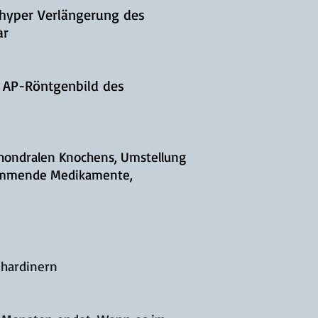
 hyper
Verlängerung des
ar
n AP-Röntgenbild des
chondralen Knochens, Umstellung
hemmende Medikamente,
nhardinern