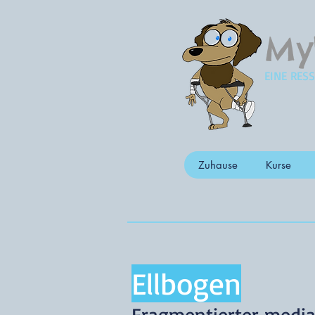
My
EINE RES
Zuhause
Kurse
Ellbogen
Fragmentierter media