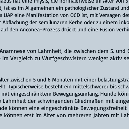
aeus hat eine Physis, die normalerweise im Alter von
t, ist es im Allgemeinen ein pathologischer Zustand un
ss UAP eine Manifestation von OCD ist, mit Versagen de
ner Abflachung der semilunaren Kerbe oder zu einem 
auf den Anconea-Prozess drückt und eine Fusion verhi
 Anamnese von Lahmheit, die zwischen dem 5. und 
im Vergleich zu Wurfgeschwistern weniger aktiv se
lter zwischen 5 und 6 Monaten mit einer belastungst
llt. Typischerweise besteht ein mittelschwerer bis sch
Hunde könn
s mit eingeschränktem Bewegungsumfang.
e Lahmheit der schwingenden Gliedmaßen mit eing
de können eine eingeschränkte Bewegungsfreiheit 
de können erst im Alter von mehreren Jahren mit Lah