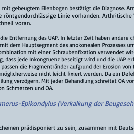
Am
 mit gebeugtem Ellenbogen bestätigt die Diagnose.
e röntgendurchlässige Linie vorhanden. Arthritische
hnell voran.
 die Entfernung des UAP. In letzter Zeit haben andere c
 mit dem Hauptsegment des anokonealen Prozesses umf
ombination mit einer Schraubenfixation verwendet wird
g, dass jede Inkongruenz beseitigt wird und die UAP er
, passen die Fragmentränder aufgrund der Erosion von 
glicherweise nicht leicht fixiert werden. Da ein Defe
eilung verzögern. Mit jeder Behandlung schreitet OA v
von Schmerzen und OA.
umerus-Epikondylus (Verkalkung der Beugese
scheinen prädisponiert zu sein, zusammen mit Deu