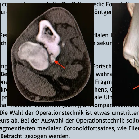
 coronoideus medialis.
Die Orthopaedic Foundation 
Europa bieten die Beurteilung von Röntgenbildern z
 Sensitivität der fragmentierten medialen Koronoidp
ichten zeigen das Fragment und die sekundäre Osteo
ung als wirksam erwiesen, um das Fortschreiten der
e Behandlung eingeleitet wird, desto wahrscheinliche
tionen, einschließlich Entfernung des Fragments mit 
ikrofraktur des subchondralen Knochens, Osteotomi
 proximale Ulnaosteotomie, proximale Ulnarosteoto
nar-Release-Verfahren (BURP), unikompartimentäre
 Die Wahl der Operationstechnik ist etwas umstritt
s ab. Bei der Auswahl der Operationstechnik sollte
agmentierten medialen Coronoidfortsatzes, wie El
n Betracht gezogen werden.