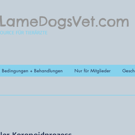
LameDogsVet.com
SOURCE FÜR TIERÄRZTE
Bedingungen + Behandlungen
Nur für Mitglieder
Gesch
ler Koronoidprozess